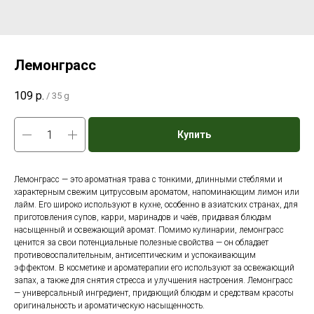
Лемонграсс
109
р.
/
35 g
Купить
Лемонграсс — это ароматная трава с тонкими, длинными стеблями и
характерным свежим цитрусовым ароматом, напоминающим лимон или
лайм. Его широко используют в кухне, особенно в азиатских странах, для
приготовления супов, карри, маринадов и чаёв, придавая блюдам
насыщенный и освежающий аромат. Помимо кулинарии, лемонграсс
ценится за свои потенциальные полезные свойства — он обладает
противовоспалительным, антисептическим и успокаивающим
эффектом. В косметике и ароматерапии его используют за освежающий
запах, а также для снятия стресса и улучшения настроения. Лемонграсс
— универсальный ингредиент, придающий блюдам и средствам красоты
оригинальность и ароматическую насыщенность.