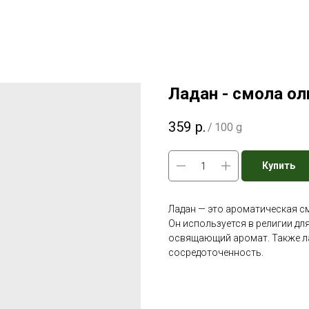
Ладан - смола о
359
р.
/
100 g
Купить
Ладан — это ароматическая с
Он используется в религии дл
освящающий аромат. Также ла
сосредоточенность.