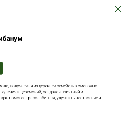
либанум
мола, получаемая из деревьев семейства омеловых.
я курения и церемоний, создавая приятный и
дан помогает расслабиться, улучшить настроение и