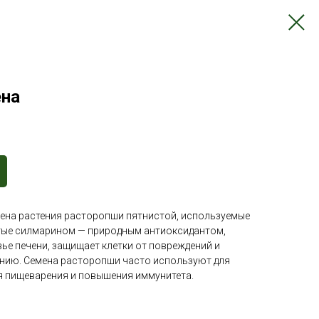
ена
ена растения расторопши пятнистой, используемые
гатые силмарином — природным антиоксидантом,
ье печени, защищает клетки от повреждений и
нию. Семена расторопши часто используют для
я пищеварения и повышения иммунитета.