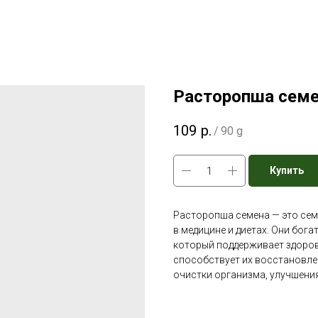
Расторопша сем
109
р.
/
90 g
Купить
Расторопша семена — это сем
в медицине и диетах. Они бо
который поддерживает здоров
способствует их восстановле
очистки организма, улучшени