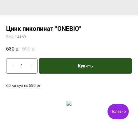
Цинк пиколинат "ONEBIO"
SKU:
14169
630
р.
699
р.
Купить
60 капсул по 550 мг
Полезно